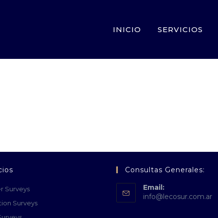
INICIO
SERVICIOS
cios
Consultas Generales:
Email:
r Surveys
info@lecosur.com.ar
tion Surveys
Surveys