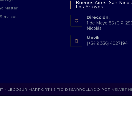
Buenos Aires, San Nicol
Los Arroyos
ng Master
Servicios
Dirección:
1 de Mayo 85 (C.P. 29
Nicolás
Móvil:
(+54 9 336) 4027194
T - LECOSUR MARPORT | SITIO DESARROLLADO POR
VELVET H