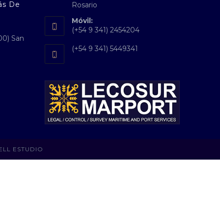
ás De
Rosario
Móvil:
(+54 9 341) 2454204
00) San
(+54 9 341) 5449341
ELL ESTUDIO