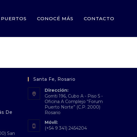
PUERTOS
CONOCÉ MÁS
CONTACTO
Santa Fe, Rosario
Dirección:
Gorriti 196, Cubo A - Piso 5 -
Oficina A Complejo “Forum
Puerto Norte” (C.P. 2000)
ás De
Rosario
Móvil:
(+54 9 341) 2454204
00) San