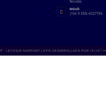
Nicolás
Móvil:
(+54 9 336) 4027194
T - LECOSUR MARPORT | SITIO DESARROLLADO POR
VELVET H