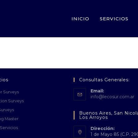
INICIO
SERVICIOS
cios
Consultas Generales:
Email:
r Surveys
info@lecosur.com.ar
tion Surveys
Surveys
Buenos Aires, San Nicol
Los Arroyos
ng Master
Servicios
Dirección:
1 de Mayo 85 (C.P. 29